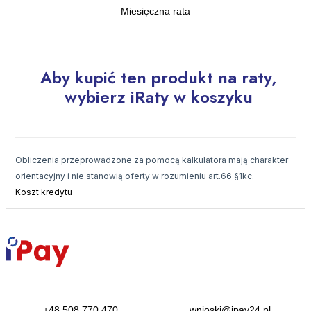
11
Miesięczna rata
12
13
Aby kupić ten produkt na raty,
14
wybierz iRaty w koszyku
15
16
Obliczenia przeprowadzone za pomocą kalkulatora mają charakter
17
orientacyjny i nie stanowią oferty w rozumieniu art.66 §1kc.
18
Koszt kredytu
19
20
21
22
+48 508 770 470
wnioski@ipay24.pl