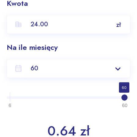
Kwota
zł
Na ile miesięcy
6
60
7
6
60
8
9
0.64 zł
10